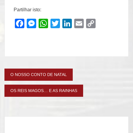
Partilhar isto:
Facebook
Messenger
WhatsApp
Twitter
LinkedIn
Email
Copy
Link
Navegação
O NOSSO CONTO DE NATAL
de
OS REIS MAGOS… E AS RAINHAS
artigos