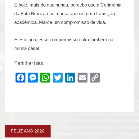
E hoje, mais do que nunca, percebo que a Cerimónia
da Bata Branca não marca apenas uma transição
académica. Marca um compromisso de vida.
E este ano, esse compromisso entra também na
minha casa!
Partilhar isto:
Facebook
Messenger
WhatsApp
Twitter
LinkedIn
Email
Copy
Link
Navegação
FELIZ ANO 2026