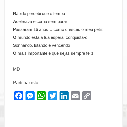
R
ápido percebi que o tempo
A
celerava e corria sem parar
P
assaram 16 anos… como cresceu o meu petiz
O
mundo está à tua espera, conquista-o
S
onhando, lutando e vencendo
O
mais importante é que sejas sempre feliz
MD
Partilhar isto:
Facebook
Messenger
WhatsApp
Twitter
LinkedIn
Email
Copy
Link