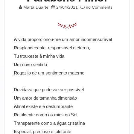
Marta Duarte
24/04/2021
no Comments
A
vida proporcionou-me um amor incomensurável
R
esplandecente, responsável e eterno,
T
u trouxeste à minha vida
U
m novo sentido
R
egozijo de um sentimento materno
D
uvidava que pudesse ser possível
U
m amor de tamanha dimensão
A
final existe e é deslumbrante
R
efulgente como os raios do Sol
T
ransparente como a água cristalina
E
special, precioso e tolerante