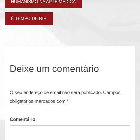
Navegação
HUMANISMO NA ARTE MÉDICA
de
É TEMPO DE RIR
artigos
Deixe um comentário
O seu endereço de email não será publicado.
Campos
obrigatórios marcados com
*
Comentário